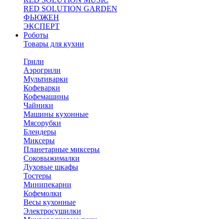
RED SOLUTION GARDEN
ФЬЮЖЕН
ЭКСПЕРТ
Роботы
Товары для кухни
Грили
Аэрогрили
Мультиварки
Кофеварки
Кофемашины
Чайники
Машины кухонные
Мясорубки
Блендеры
Миксеры
Планетарные миксеры
Соковыжималки
Духовые шкафы
Тостеры
Минипекарни
Кофемолки
Весы кухонные
Электросушилки