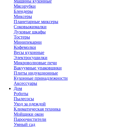
Машины кухонные
Мясорубки
Блендеры
Миксеры
Планетарные миксеры
Соковыжималки
Духовые шкафы
Тостеры
Минипекарни
Кофемолки
Весы кухонные
Электросушилки
Микроволновые печи
Вакуумные упаковщики
Плиты индукционные
Кухонные принадлежности
Аксессуары
Дом
Роботы
Пылесосы
Уход за одеждой
Климатическая техника
Мойщики окон
Пароочистители
Умный сад