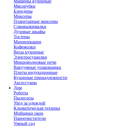
Машины кухонные
Мясорубки
Блендеры
Миксеры
Планетарные миксеры
Соковыжималки
Духовые шкафы
Тостеры
Минипекарни
Кофемолки
Весы кухонные
Электросушилки
Микроволновые печи
Вакуумные упаковщики
Плиты индукционные
Кухонные принадлежности
Аксессуары
Дом
Роботы
Пылесосы
Уход за одеждой
Климатическая техника
Мойщики окон
Пароочистители
Умный сад