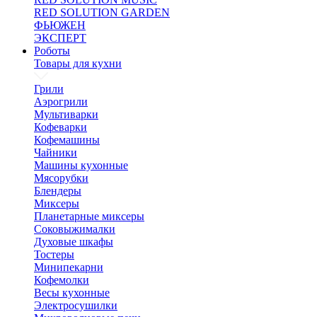
RED SOLUTION GARDEN
ФЬЮЖЕН
ЭКСПЕРТ
Роботы
Товары для кухни
Грили
Аэрогрили
Мультиварки
Кофеварки
Кофемашины
Чайники
Машины кухонные
Мясорубки
Блендеры
Миксеры
Планетарные миксеры
Соковыжималки
Духовые шкафы
Тостеры
Минипекарни
Кофемолки
Весы кухонные
Электросушилки